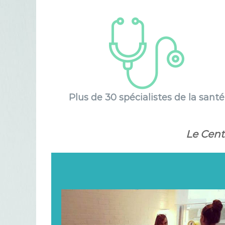
u
e
d
u
H
a
i
n
a
Plus de 30 spécialistes de la santé
u
t
Le Cent